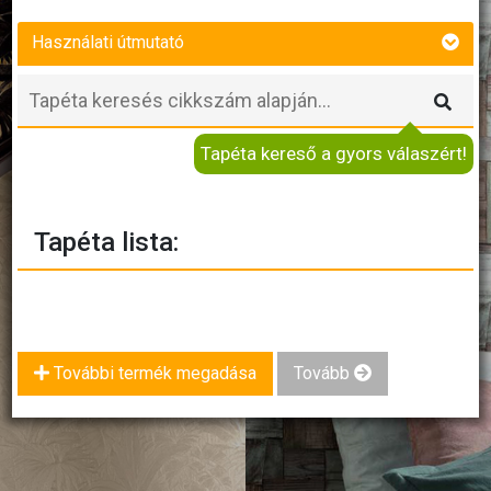
Használati útmutató
Tapéta kereső a gyors válaszért!
Tapéta lista:
További termék megadása
Tovább