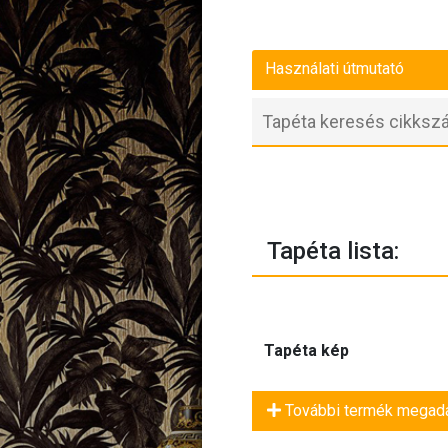
Használati útmutató
Tapéta lista:
Tapéta kép
További termék megad