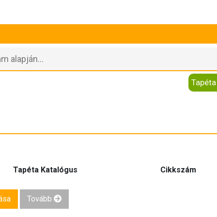
Tapéta
Tapéta Katalógus
Cikkszám
ása
Tovább