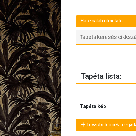
Használati útmutató
Tapéta lista:
Tapéta kép
További termék megad