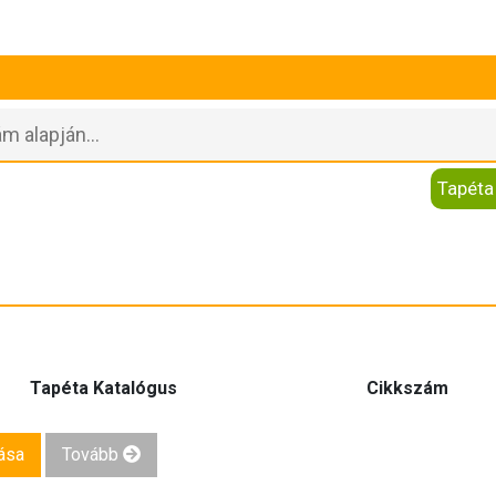
Tapéta
Tapéta Katalógus
Cikkszám
ása
Tovább