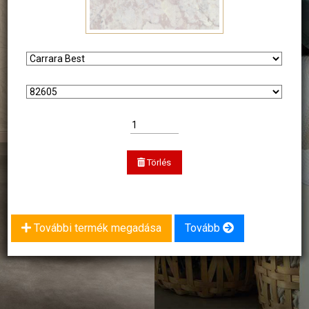
Törlés
További termék megadása
Tovább