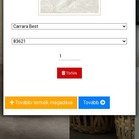
Törlés
További termék megadása
Tovább