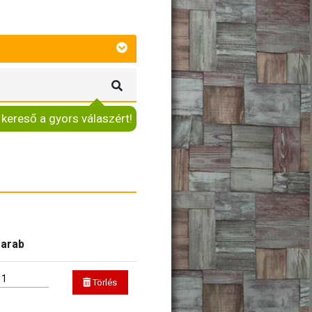
 kereső a gyors válaszért!
arab
Törlés