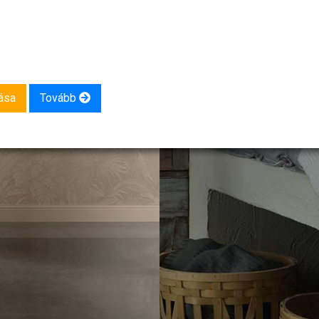
ása
Tovább