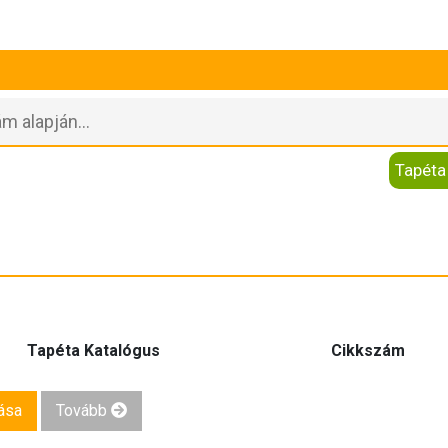
Tapéta
Tapéta Katalógus
Cikkszám
ása
Tovább