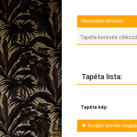
Használati útmutató
Tapéta lista:
Tapéta kép
További termék megad