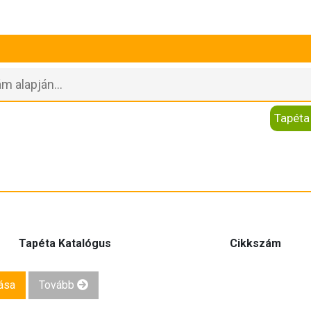
Tapéta
Tapéta Katalógus
Cikkszám
ása
Tovább