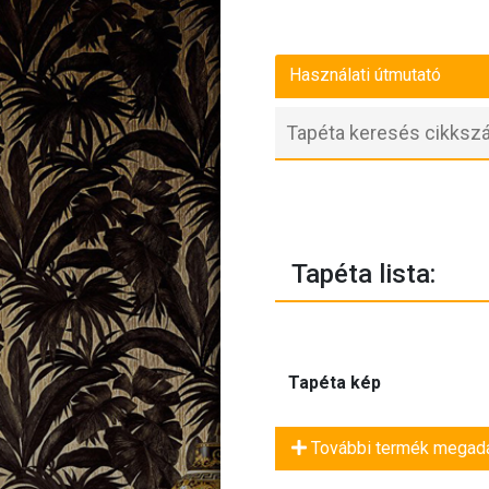
Használati útmutató
Tapéta lista:
Tapéta kép
További termék megad