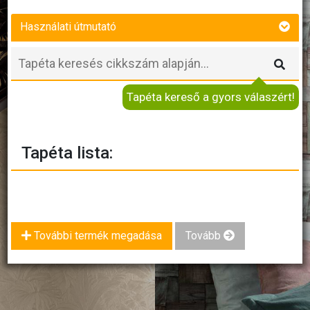
Használati útmutató
Tapéta kereső a gyors válaszért!
Tapéta lista:
További termék megadása
Tovább