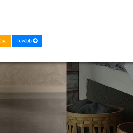
ása
Tovább