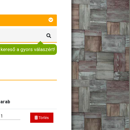
 kereső a gyors válaszért!
arab
Törlés