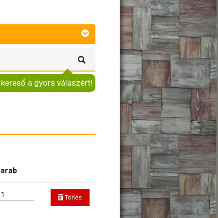
 kereső a gyors válaszért!
arab
Törlés