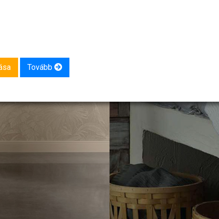
ása
Tovább