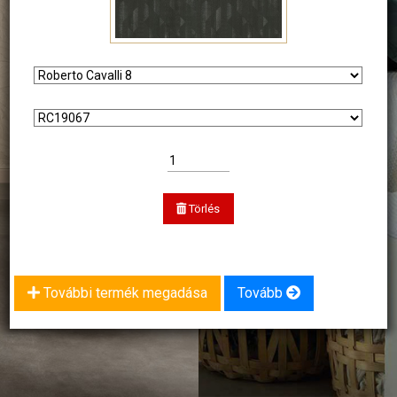
Törlés
További termék megadása
Tovább