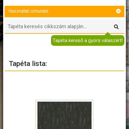
Használati útmutató
Tapéta kereső a gyors válaszért!
Tapéta lista: