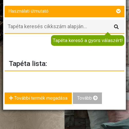
Használati útmutató
Tapéta kereső a gyors válaszért!
Tapéta lista:
További termék megadása
Tovább