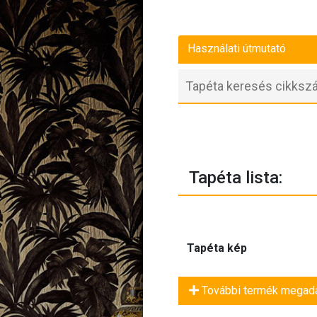
Használati útmutató
Tapéta lista:
Tapéta kép
További termék megad