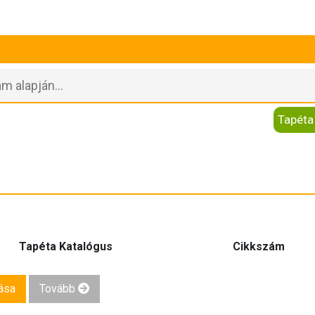
Tapéta
Tapéta Katalógus
Cikkszám
ása
Tovább