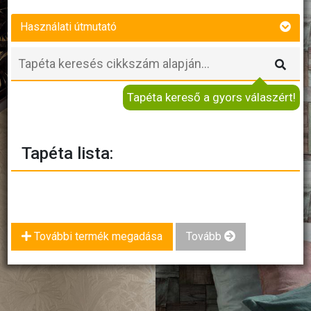
Használati útmutató
Tapéta kereső a gyors válaszért!
Tapéta lista:
További termék megadása
Tovább