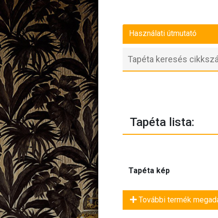
Használati útmutató
Tapéta lista:
Tapéta kép
További termék megad