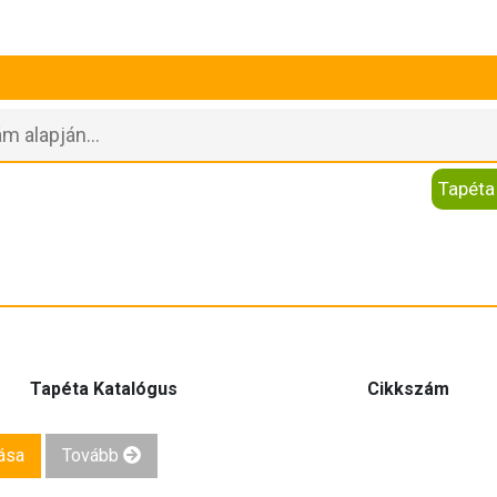
Tapéta
Tapéta Katalógus
Cikkszám
ása
Tovább